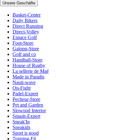
Unsere Geschäfte
Basket-Center
Daily Bikers
Direct Running
Direct-Volley
Espace Golf
Foot-Store
Galopp-Store
Golf and co
Handball-Store
House of Rugby
La sellerie de Maé
Made in Paradis
Nauti-wave
On-Fight
Padel-Expert
Pecheur-Store
Pet and Garden
Slowood Interior
Smash-Expert
Sneak'In
Sneakids
Sport is good
Training-Fit