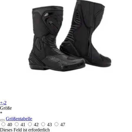
+-2
Größe
*
Größentabelle
40
41
42
43
47
Dieses Feld ist erforderlich