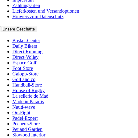
Zahlungsarten
Lieferkosten und Versandoptionen
Hinweis zum Datenschutz
Unsere Geschäfte
Basket-Center
Daily Bikers
Direct Running
Direct-Volley
Espace Golf
Foot-Store
Galopp-Store
Golf and co
Handball-Store
House of Rugby
La sellerie de Maé
Made in Paradis
Nauti-wave
On-Fight
Padel-Expert
Pecheur-Store
Pet and Garden
Slowood Interior