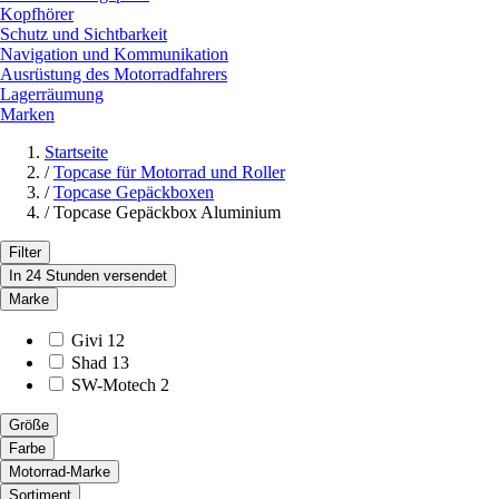
Kopfhörer
Schutz und Sichtbarkeit
Navigation und Kommunikation
Ausrüstung des Motorradfahrers
Lagerräumung
Marken
Startseite
/
Topcase für Motorrad und Roller
/
Topcase Gepäckboxen
/
Topcase Gepäckbox Aluminium
Filter
In 24 Stunden versendet
Marke
Givi
12
Shad
13
SW-Motech
2
Größe
Farbe
Motorrad-Marke
Sortiment