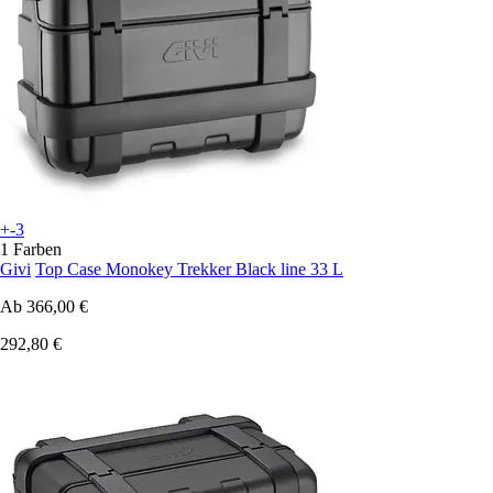
+-3
1 Farben
Givi
Top Case Monokey Trekker Black line 33 L
Ab
366,00 €
292,80 €