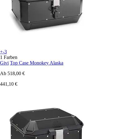
+-3
1 Farben
Givi
Top Case Monokey Alaska
Ab
518,00 €
441,10 €