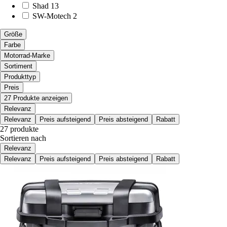
Shad
13
SW-Motech
2
Größe
Farbe
Motorrad-Marke
Sortiment
Produkttyp
Preis
27 Produkte anzeigen
Relevanz
Relevanz
Preis aufsteigend
Preis absteigend
Rabatt
27 produkte
Sortieren nach
Relevanz
Relevanz
Preis aufsteigend
Preis absteigend
Rabatt