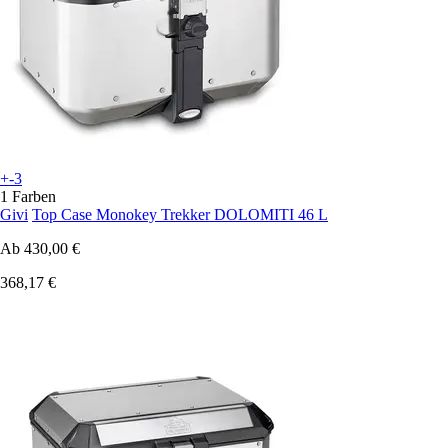
+-3
1 Farben
Givi
Top Case Monokey Trekker DOLOMITI 46 L
Ab
430,00 €
368,17 €