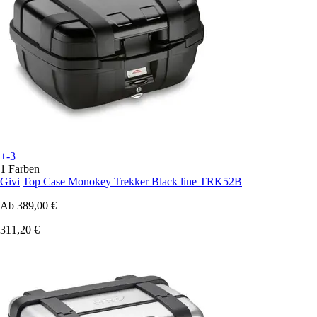
+-3
1 Farben
Givi
Top Case Monokey Trekker Black line TRK52B
Ab
389,00 €
311,20 €