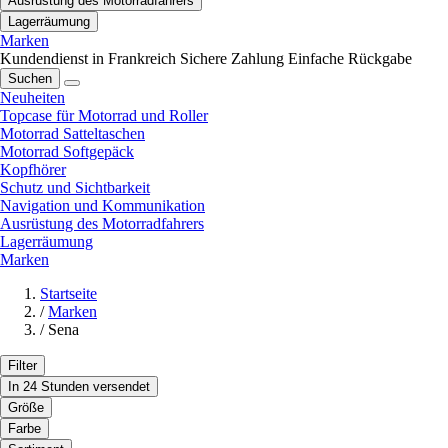
Ausrüstung des Motorradfahrers
Lagerräumung
Marken
Kundendienst in Frankreich
Sichere Zahlung
Einfache Rückgabe
Suchen
Neuheiten
Topcase für Motorrad und Roller
Motorrad Satteltaschen
Motorrad Softgepäck
Kopfhörer
Schutz und Sichtbarkeit
Navigation und Kommunikation
Ausrüstung des Motorradfahrers
Lagerräumung
Marken
Startseite
/
Marken
/
Sena
Filter
In 24 Stunden versendet
Größe
Farbe