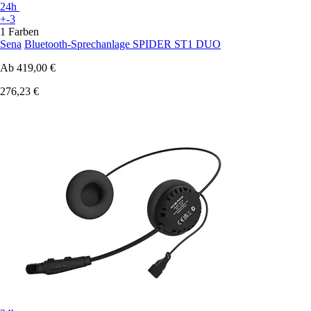
24h
+-3
1 Farben
Sena
Bluetooth-Sprechanlage SPIDER ST1 DUO
Ab
419,00 €
276,23 €