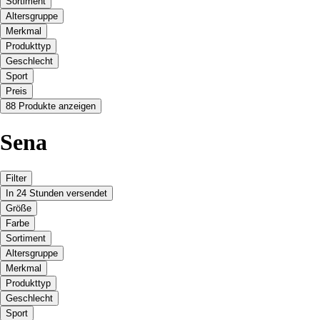
Sortiment
Altersgruppe
Merkmal
Produkttyp
Geschlecht
Sport
Preis
88 Produkte anzeigen
Sena
Filter
In 24 Stunden versendet
Größe
Farbe
Sortiment
Altersgruppe
Merkmal
Produkttyp
Geschlecht
Sport