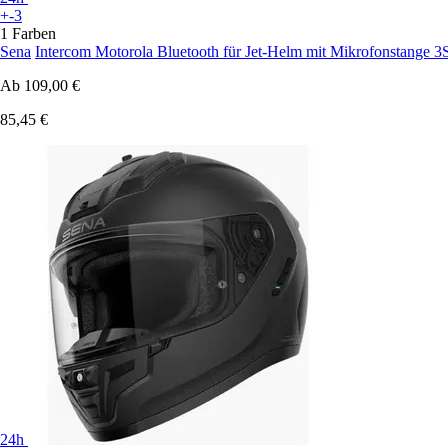
+-3
1 Farben
Sena
Intercom Motorola Bluetooth für Jet-Helm mit Mikrofonstange 3
Ab
109,00 €
85,45 €
24h