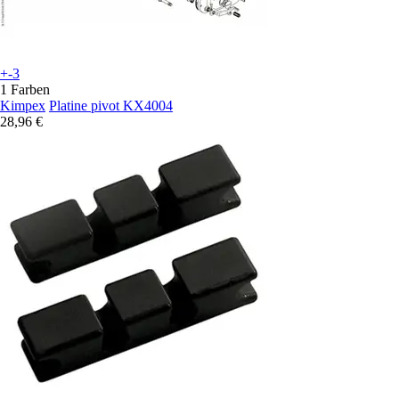
+-3
1 Farben
Kimpex
Platine pivot KX4004
28,96 €