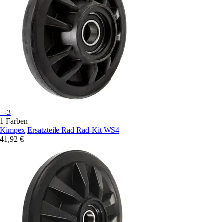
+-3
1 Farben
Kimpex
Ersatzteile Rad Rad-Kit WS4
41,92 €