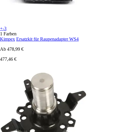
+-3
1 Farben
Kimpex
Ersatzkit für Raupenadapter WS4
Ab
478,99 €
477,46 €