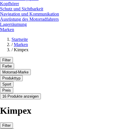
Kopfhörer
Schutz und Sichtbarkeit
Navigation und Kommunikation
Ausrüstung des Motorradfahrers
Lagerräumung
Marken
Startseite
/
Marken
/
Kimpex
Filter
Farbe
Motorrad-Marke
Produkttyp
Sport
Preis
16 Produkte anzeigen
Kimpex
Filter