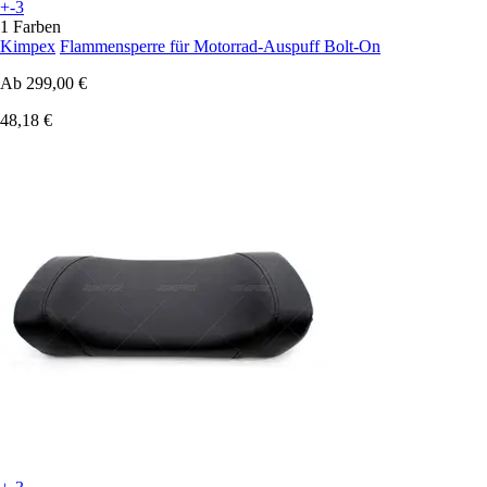
+-3
1 Farben
Kimpex
Flammensperre für Motorrad-Auspuff Bolt-On
Ab
299,00 €
48,18 €