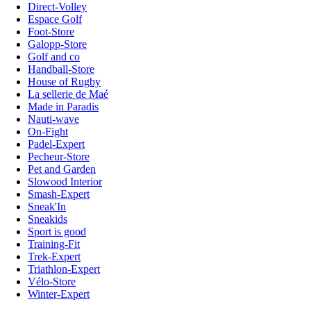
Direct-Volley
Espace Golf
Foot-Store
Galopp-Store
Golf and co
Handball-Store
House of Rugby
La sellerie de Maé
Made in Paradis
Nauti-wave
On-Fight
Padel-Expert
Pecheur-Store
Pet and Garden
Slowood Interior
Smash-Expert
Sneak'In
Sneakids
Sport is good
Training-Fit
Trek-Expert
Triathlon-Expert
Vélo-Store
Winter-Expert