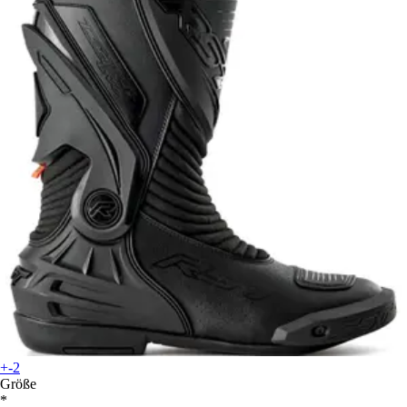
+-2
Größe
*