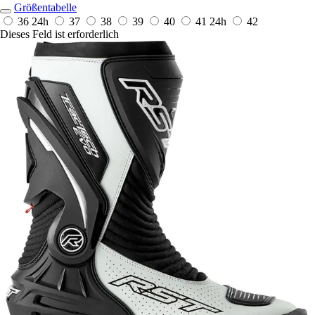
Größentabelle
36
24h
37
38
39
40
41
24h
42
Dieses Feld ist erforderlich