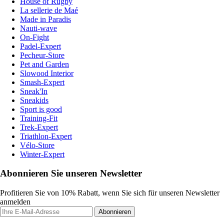
House of Rugby
La sellerie de Maé
Made in Paradis
Nauti-wave
On-Fight
Padel-Expert
Pecheur-Store
Pet and Garden
Slowood Interior
Smash-Expert
Sneak'In
Sneakids
Sport is good
Training-Fit
Trek-Expert
Triathlon-Expert
Vélo-Store
Winter-Expert
Abonnieren Sie unseren Newsletter
Profitieren Sie von 10% Rabatt, wenn Sie sich für unseren Newsletter
anmelden
Abonnieren