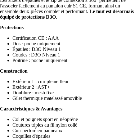
Les sliders d'épaules et le zip de connexion à 360° permettent de
l'associer facilement au pantalon cuir S1 CE, formant ainsi un
ensemble deux-pièces complet et performant.
Le tout est désormais
équipé de protections D3O.
Protections
Certification CE : AAA
Dos : poche uniquement
Épaules : D3O Niveau 1
Coudes : D3O Niveau 1
Poitrine : poche uniquement
Construction
Extérieur 1 : cuir pleine fleur
Extérieur 2 : AST+
Doublure : mesh fixe
Gilet thermique matelassé amovible
Caractéristiques & Avantages
Col et poignets sport en néoprène
Coutures triples au fil nylon collé
Cuir perforé en panneaux
Coquilles d'épaules