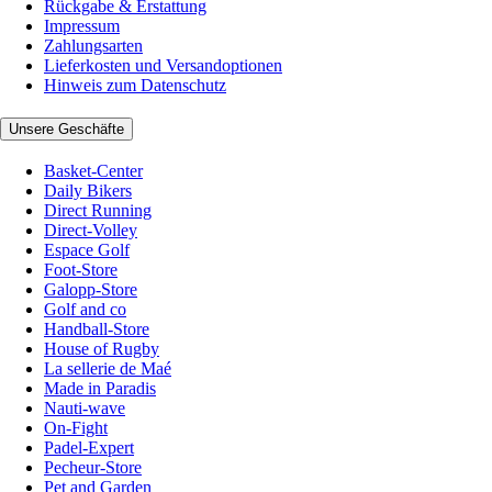
Rückgabe & Erstattung
Impressum
Zahlungsarten
Lieferkosten und Versandoptionen
Hinweis zum Datenschutz
Unsere Geschäfte
Basket-Center
Daily Bikers
Direct Running
Direct-Volley
Espace Golf
Foot-Store
Galopp-Store
Golf and co
Handball-Store
House of Rugby
La sellerie de Maé
Made in Paradis
Nauti-wave
On-Fight
Padel-Expert
Pecheur-Store
Pet and Garden