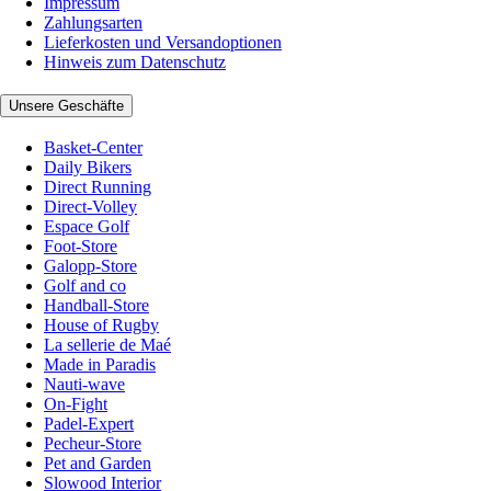
Impressum
Zahlungsarten
Lieferkosten und Versandoptionen
Hinweis zum Datenschutz
Unsere Geschäfte
Basket-Center
Daily Bikers
Direct Running
Direct-Volley
Espace Golf
Foot-Store
Galopp-Store
Golf and co
Handball-Store
House of Rugby
La sellerie de Maé
Made in Paradis
Nauti-wave
On-Fight
Padel-Expert
Pecheur-Store
Pet and Garden
Slowood Interior