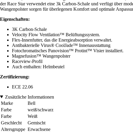
der Race Star verwendet eine 3k Carbon-Schale und verfügt über mode
Wangenpolster sorgen für überlegenen Komfort und optimale Anpassung,
Eigenschaften:
3K Carbon-Schale
Velocity Flow Ventilation™ Belüftungssystem.
Flex-Innenfutter, das die Energieabsorption verwaltet.
Antibakterielle Virus® CoolJade™ Innenausstattung
Fotochromatisches Panovision™ Protint™ Visier installiert.
Magnefusion™ Wangenpolster
Raceview-Profil
Auch enthalten: Helmbeutel
Zertifizierung:
ECE 22.06
Zusätzliche Informationen
Marke
Bell
Farbe
weiß/schwarz
Farbe
Weiß
Geschlecht
Gemischt
Altersgruppe
Erwachsene