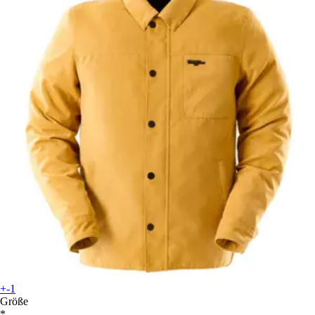
+-1
Größe
*