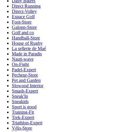
Daily Bikers
Direct Running
Direct-Volley
Espace Golf
Foot-Store
Galopp-Store
Golf and co
Handball-Store
House of Rugby
La sellerie de Maé
Made in Paradis
Nauti-wave
On-Fight
Padel-Expert
Pecheur-Store
Pet and Garden
Slowood Interior
Smash-Expert
Sneak'In
Sneakids
Sport is good
Training-Fit
Trek-Expert
Triathlon-Expert
Vélo-Store