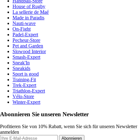
Handball-Store
House of Rugby
La sellerie de Maé
Made in Paradis
Nauti-wave
On-Fight
Padel-Expert
Pecheur-Store
Pet and Garden
Slowood Interior
Smash-Expert
Sneak'In
Sneakids
Sport is good
Training-Fit
Trek-Expert
Triathlon-Expert
Vélo-Store
Winter-Expert
Abonnieren Sie unseren Newsletter
Profitieren Sie von 10% Rabatt, wenn Sie sich für unseren Newsletter
anmelden
Abonnieren