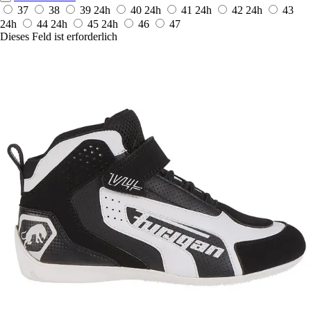
37
38
39
24h
40
24h
41
24h
42
24h
43
24h
44
24h
45
24h
46
47
Dieses Feld ist erforderlich