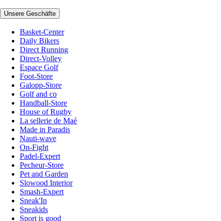
Unsere Geschäfte
Basket-Center
Daily Bikers
Direct Running
Direct-Volley
Espace Golf
Foot-Store
Galopp-Store
Golf and co
Handball-Store
House of Rugby
La sellerie de Maé
Made in Paradis
Nauti-wave
On-Fight
Padel-Expert
Pecheur-Store
Pet and Garden
Slowood Interior
Smash-Expert
Sneak'In
Sneakids
Sport is good