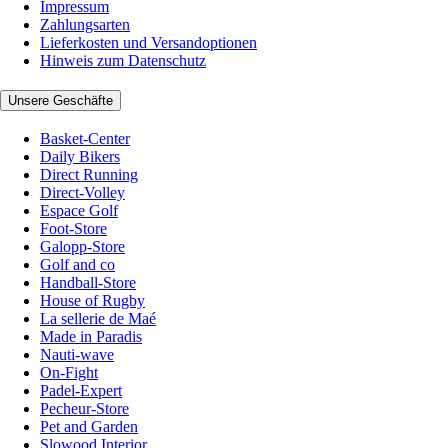
Impressum
Zahlungsarten
Lieferkosten und Versandoptionen
Hinweis zum Datenschutz
Unsere Geschäfte
Basket-Center
Daily Bikers
Direct Running
Direct-Volley
Espace Golf
Foot-Store
Galopp-Store
Golf and co
Handball-Store
House of Rugby
La sellerie de Maé
Made in Paradis
Nauti-wave
On-Fight
Padel-Expert
Pecheur-Store
Pet and Garden
Slowood Interior