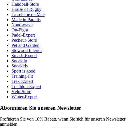
Handball-Store
House of Rugby
La sellerie de Maé
Made in Paradis
Nauti-wave
On-Fight
Padel-Expert
Pecheur-Store
Pet and Garden
Slowood Interior
Smash-Expert
Sneak'In
Sneakids
Sport is good
Training-Fit
Trek-Expert
Triathlon-Expert
Vélo-Store
Winter-Expert
Abonnieren Sie unseren Newsletter
Profitieren Sie von 10% Rabatt, wenn Sie sich für unseren Newsletter
anmelden