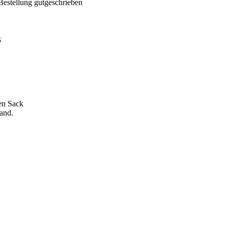
Bestellung gutgeschrieben
ß
en Sack
Band.