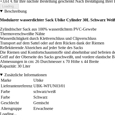
+3,61 €
für Ihre nächste Bestellung geschenkt
Nach Bestätigung Ihrer 
Loading...
Beschreibung
Modularer wasserdichter Sack Ubike Cylinder 30L Schwarz Wei
Zylindrischer Sack aus 100% wasserdichtem PVC-Gewebe
Thermoverschweißte Nähte
Wasserdichtigkeit durch Klettverschluss und Clipverschluss
Transport auf dem Sattel oder auf dem Rücken dank der Riemen
Reflektierende Abzeichen auf jeder Seite des Sacks
Die Riemen und Komfortschaumstoffe sind abnehmbar und befreien d
Griff auf der Oberseite des Sacks geschweißt, und vordere elastische 
Abmessungen in cm: 26 Durchmesser x 70 Höhe x 44 Breite
Kapazität: 30 Liter
Zusätzliche Informationen
Marke
Ubike
Lieferantenreferenz
UBK-WFUN03/01
Farbe
schwarz/weiß
Farbe
Schwarz
Geschlecht
Gemischt
Altersgruppe
Erwachsene
Loading...