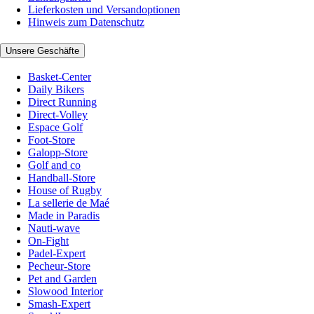
Lieferkosten und Versandoptionen
Hinweis zum Datenschutz
Unsere Geschäfte
Basket-Center
Daily Bikers
Direct Running
Direct-Volley
Espace Golf
Foot-Store
Galopp-Store
Golf and co
Handball-Store
House of Rugby
La sellerie de Maé
Made in Paradis
Nauti-wave
On-Fight
Padel-Expert
Pecheur-Store
Pet and Garden
Slowood Interior
Smash-Expert