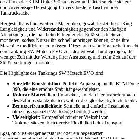
des Tanks der KTM Duke 390 zu passen und bietet so eine sichere
und zuverlässige Befestigung für verschiedene Taschen oder
Tankrucksäcke.
Hergestellt aus hochwertigen Materialien, gewährleistet dieser Ring
Langlebigkeit und Widerstandsfähigkeit gegenüber den häufigen
Abnutzungen, die man beim Fahren erlebt. Er lässt sich einfach
montieren, sodass Nutzer ihn schnell anbringen können, ohne ihre
Maschine modifizieren zu müssen. Diese praktische Eigenschaft macht
den Tankring SW-Motech EVO zur idealen Wahl für diejenigen, die
weniger Zeit mit der Wartung ihrer Ausrüstung und mehr Zeit auf der
Straße verbringen möchten.
Die Highlights des Tankrings SW-Motech EVO sind:
Spezielle Konstruktion
: Perfekte Anpassung an die KTM Duke
390, die eine erhöhte Stabilität gewährleistet.
Robuste Materialien
: Entwickelt, um den Herausforderungen
des Fahrens standzuhalten, während er gleichzeitig leicht bleibt.
Benutzerfreundlichkeit
: Schnelle und einfache Installation,
ohne dass spezielle Werkzeuge benötigt werden.
Vielseitigkeit
: Kompatibel mit einer Vielzahl von
Tankrucksäcken, bietet große Flexibilität beim Transport.
Egal, ob Sie Gelegenheitsfahrer oder ein begeisterter
Langstreckenfahrer sind, der Tankring SW-Motech EVO ist der