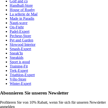
Golf and co
Handball-Store
House of Rugby
La sellerie de Maé
Made in Paradis
Nauti-wave
On-Fight
Padel-Expert
Pecheur-Store
Pet and Garden
Slowood Interior
Smash-Expert
Sneak'In
Sneakids
Sport is good
Training-Fit
Trek-Expert
Triathlon-Expert
Vélo-Store
Winter-Expert
Abonnieren Sie unseren Newsletter
Profitieren Sie von 10% Rabatt, wenn Sie sich für unseren Newsletter
anmelden