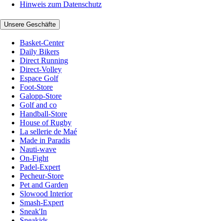
Hinweis zum Datenschutz
Unsere Geschäfte
Basket-Center
Daily Bikers
Direct Running
Direct-Volley
Espace Golf
Foot-Store
Galopp-Store
Golf and co
Handball-Store
House of Rugby
La sellerie de Maé
Made in Paradis
Nauti-wave
On-Fight
Padel-Expert
Pecheur-Store
Pet and Garden
Slowood Interior
Smash-Expert
Sneak'In
Sneakids