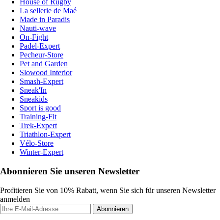
House of Rugby
La sellerie de Maé
Made in Paradis
Nauti-wave
On-Fight
Padel-Expert
Pecheur-Store
Pet and Garden
Slowood Interior
Smash-Expert
Sneak'In
Sneakids
Sport is good
Training-Fit
Trek-Expert
Triathlon-Expert
Vélo-Store
Winter-Expert
Abonnieren Sie unseren Newsletter
Profitieren Sie von 10% Rabatt, wenn Sie sich für unseren Newsletter
anmelden
Abonnieren