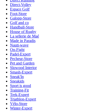
Direct Running
Direct-Volley
Espace Golf
Foot-Store
Galopp-Store
Golf and co
Handball-Store
House of Rugby
La sellerie de Maé
Made in Paradis
Nauti-wave
On-Fight
Padel-Expert
Pecheur-Store
Pet and Garden
Slowood Interior
Smash-Expert
Sneak'In
Sneakids
Sport is good
Training-Fit
Trek-Expert
Triathlon-Expert
Vélo-Store
Winter-Expert