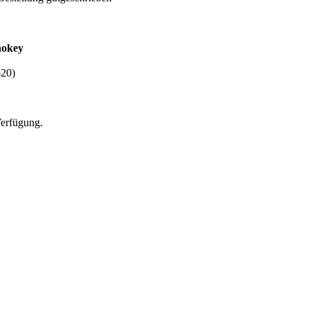
nokey
-20)
Verfügung.