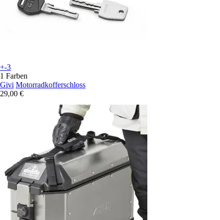
+-3
1 Farben
Givi
Motorradkofferschloss
29,00 €