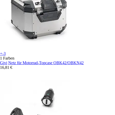
+-3
1 Farben
Givi
Netz für Motorrad-Topcase OBK42/OBKN42
16,81 €