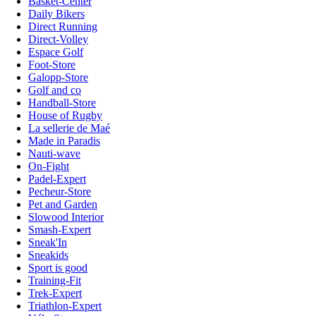
Basket-Center
Daily Bikers
Direct Running
Direct-Volley
Espace Golf
Foot-Store
Galopp-Store
Golf and co
Handball-Store
House of Rugby
La sellerie de Maé
Made in Paradis
Nauti-wave
On-Fight
Padel-Expert
Pecheur-Store
Pet and Garden
Slowood Interior
Smash-Expert
Sneak'In
Sneakids
Sport is good
Training-Fit
Trek-Expert
Triathlon-Expert