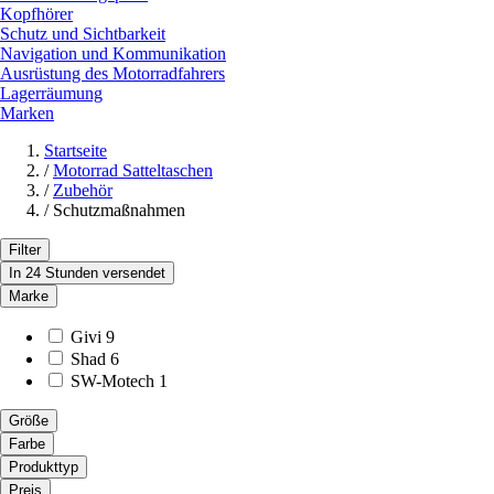
Kopfhörer
Schutz und Sichtbarkeit
Navigation und Kommunikation
Ausrüstung des Motorradfahrers
Lagerräumung
Marken
Startseite
/
Motorrad Satteltaschen
/
Zubehör
/
Schutzmaßnahmen
Filter
In 24 Stunden versendet
Marke
Givi
9
Shad
6
SW-Motech
1
Größe
Farbe
Produkttyp
Preis