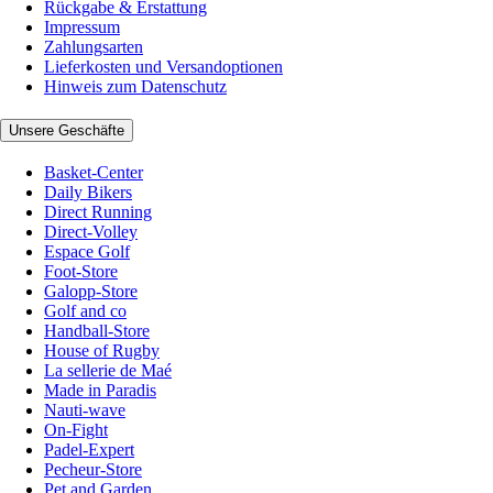
Rückgabe & Erstattung
Impressum
Zahlungsarten
Lieferkosten und Versandoptionen
Hinweis zum Datenschutz
Unsere Geschäfte
Basket-Center
Daily Bikers
Direct Running
Direct-Volley
Espace Golf
Foot-Store
Galopp-Store
Golf and co
Handball-Store
House of Rugby
La sellerie de Maé
Made in Paradis
Nauti-wave
On-Fight
Padel-Expert
Pecheur-Store
Pet and Garden