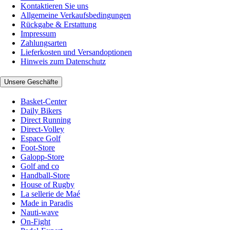
Kontaktieren Sie uns
Allgemeine Verkaufsbedingungen
Rückgabe & Erstattung
Impressum
Zahlungsarten
Lieferkosten und Versandoptionen
Hinweis zum Datenschutz
Unsere Geschäfte
Basket-Center
Daily Bikers
Direct Running
Direct-Volley
Espace Golf
Foot-Store
Galopp-Store
Golf and co
Handball-Store
House of Rugby
La sellerie de Maé
Made in Paradis
Nauti-wave
On-Fight