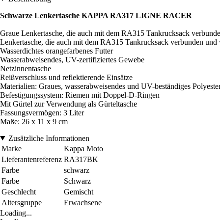
Schwarze Lenkertasche KAPPA RA317 LIGNE RACER
Graue Lenkertasche, die auch mit dem RA315 Tankrucksack verbund
Lenkertasche, die auch mit dem RA315 Tankrucksack verbunden und 
Wasserdichtes orangefarbenes Futter
Wasserabweisendes, UV-zertifiziertes Gewebe
Netzinnentasche
Reißverschluss und reflektierende Einsätze
Materialien: Graues, wasserabweisendes und UV-beständiges Polyest
Befestigungssystem: Riemen mit Doppel-D-Ringen
Mit Gürtel zur Verwendung als Gürteltasche
Fassungsvermögen: 3 Liter
Maße: 26 x 11 x 9 cm
Zusätzliche Informationen
Marke
Kappa Moto
Lieferantenreferenz
RA317BK
Farbe
schwarz
Farbe
Schwarz
Geschlecht
Gemischt
Altersgruppe
Erwachsene
Loading...