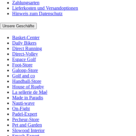
Zahlungsarten
Lieferkosten und Versandoptionen
Hinweis zum Datenschutz
Unsere Geschäfte
Basket-Center
Daily Bikers
Direct Running
Direct-Volley
Espace Golf
Foot-Store
Galopp-Store
Golf and co
Handball-Store
House of Rugby
La sellerie de Maé
Made in Paradis
Nauti-wave
On-Fight
Padel-Expert
Pecheur-Store
Pet and Garden
Slowood Interior
Smash-Expert