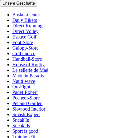
Unsere Geschäfte
Basket-Center
Daily Bikers
Direct Running
Direct-Volley
Espace Golf
Foot-Store
Galopp-Store
Golf and co
Handball-Store
House of Rugby
La sellerie de Maé
Made in Paradis
Nauti-wave
On-Fight
Padel-Expert
Pecheur-Store
Pet and Garden
Slowood Interior
Smash-Expert
Sneak'In
Sneakids
Sport is good
Training-Fit