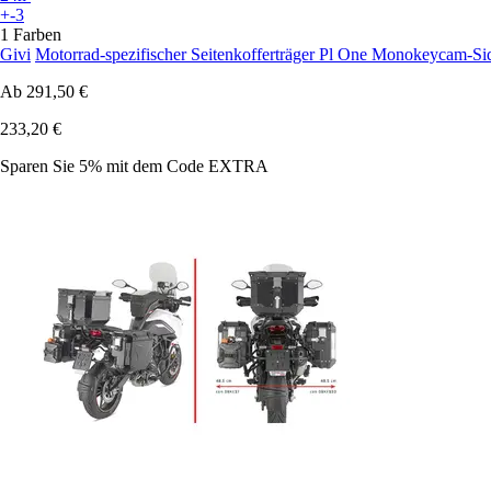
+-3
1 Farben
Givi
Motorrad-spezifischer Seitenkofferträger Pl One Monokeycam-S
Ab
291,50 €
233,20 €
Sparen Sie 5%
mit dem Code
EXTRA