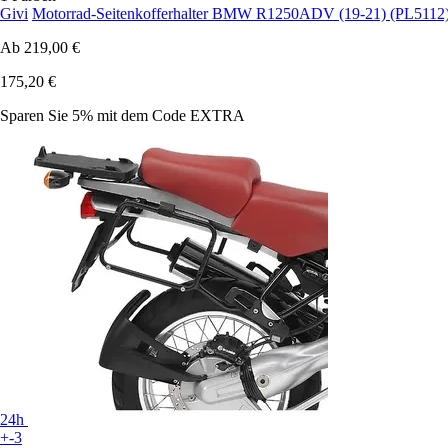
Givi
Motorrad-Seitenkofferhalter BMW R1250ADV (19-21) (PL5112
Ab
219,00 €
175,20 €
Sparen Sie 5%
mit dem Code
EXTRA
24h
+-3