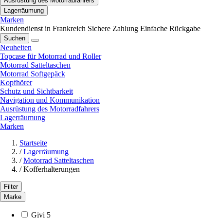
Ausrüstung des Motorradfahrers
Lagerräumung
Marken
Kundendienst in Frankreich
Sichere Zahlung
Einfache Rückgabe
Suchen
Neuheiten
Topcase für Motorrad und Roller
Motorrad Satteltaschen
Motorrad Softgepäck
Kopfhörer
Schutz und Sichtbarkeit
Navigation und Kommunikation
Ausrüstung des Motorradfahrers
Lagerräumung
Marken
Startseite
/
Lagerräumung
/
Motorrad Satteltaschen
/
Kofferhalterungen
Filter
Marke
Givi
5