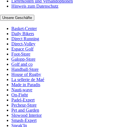
Lieferkosten und Versandoptionen
Hinweis zum Datenschutz
Unsere Geschäfte
Basket-Center
Daily Bikers
Direct Running
Direct-Volley
Espace Golf
Foot-Store
Galopp-Store
Golf and co
Handball-Store
House of Rugby
La sellerie de Maé
Made in Paradis
Nauti-wave
On-Fight
Padel-Expert
Pecheur-Store
Pet and Garden
Slowood Interior
Smash-Expert
Sneak'In