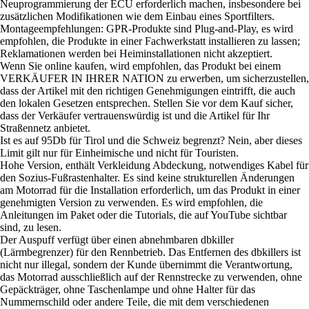
Neuprogrammierung der ECU erforderlich machen, insbesondere bei
zusätzlichen Modifikationen wie dem Einbau eines Sportfilters.
Montageempfehlungen: GPR-Produkte sind Plug-and-Play, es wird
empfohlen, die Produkte in einer Fachwerkstatt installieren zu lassen;
Reklamationen werden bei Heiminstallationen nicht akzeptiert.
Wenn Sie online kaufen, wird empfohlen, das Produkt bei einem
VERKÄUFER IN IHRER NATION zu erwerben, um sicherzustellen,
dass der Artikel mit den richtigen Genehmigungen eintrifft, die auch
den lokalen Gesetzen entsprechen. Stellen Sie vor dem Kauf sicher,
dass der Verkäufer vertrauenswürdig ist und die Artikel für Ihr
Straßennetz anbietet.
Ist es auf 95Db für Tirol und die Schweiz begrenzt? Nein, aber dieses
Limit gilt nur für Einheimische und nicht für Touristen.
Hohe Version, enthält Verkleidung Abdeckung, notwendiges Kabel für
den Sozius-Fußrastenhalter. Es sind keine strukturellen Änderungen
am Motorrad für die Installation erforderlich, um das Produkt in einer
genehmigten Version zu verwenden. Es wird empfohlen, die
Anleitungen im Paket oder die Tutorials, die auf YouTube sichtbar
sind, zu lesen.
Der Auspuff verfügt über einen abnehmbaren dbkiller
(Lärmbegrenzer) für den Rennbetrieb. Das Entfernen des dbkillers ist
nicht nur illegal, sondern der Kunde übernimmt die Verantwortung,
das Motorrad ausschließlich auf der Rennstrecke zu verwenden, ohne
Gepäckträger, ohne Taschenlampe und ohne Halter für das
Nummernschild oder andere Teile, die mit dem verschiedenen