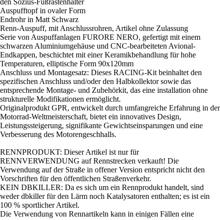
den Sozius-Fußrastenhalter
Auspufftopf in ovaler Form
Endrohr in Matt Schwarz
Renn-Auspuff, mit Anschlussrohren, Artikel ohne Zulassung
Serie von Auspuffanlagen FURORE NERO, gefertigt mit einem
schwarzen Aluminiumgehäuse und CNC-bearbeiteten Avional-
Endkappen, beschichtet mit einer Keramikbehandlung für hohe
Temperaturen, elliptische Form 90x120mm
Anschluss und Montagesatz: Dieses RACING-Kit beinhaltet den
spezifischen Anschluss und/oder den Halbkollektor sowie das
entsprechende Montage- und Zubehörkit, das eine installation ohne
strukturelle Modifikationen ermöglicht.
Originalprodukt GPR, entwickelt durch umfangreiche Erfahrung in der
Motorrad-Weltmeisterschaft, bietet ein innovatives Design,
Leistungssteigerung, signifikante Gewichtseinsparungen und eine
Verbesserung des Motorengeschhalls.
RENNPRODUKT: Dieser Artikel ist nur für
RENNVERWENDUNG auf Rennstrecken verkauft! Die
Verwendung auf der Straße in offener Version entspricht nicht den
Vorschriften für den öffentlichen Straßenverkehr.
KEIN DBKILLER: Da es sich um ein Rennprodukt handelt, sind
weder dbkiller für den Lärm noch Katalysatoren enthalten; es ist ein
100 % sportlicher Artikel.
Die Verwendung von Rennartikeln kann in einigen Fällen eine