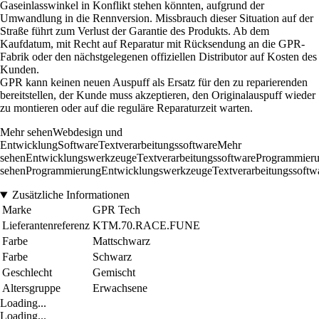
Gaseinlasswinkel in Konflikt stehen könnten, aufgrund der
Umwandlung in die Rennversion. Missbrauch dieser Situation auf der
Straße führt zum Verlust der Garantie des Produkts. Ab dem
Kaufdatum, mit Recht auf Reparatur mit Rücksendung an die GPR-
Fabrik oder den nächstgelegenen offiziellen Distributor auf Kosten des
Kunden.
GPR kann keinen neuen Auspuff als Ersatz für den zu reparierenden
bereitstellen, der Kunde muss akzeptieren, den Originalauspuff wieder
zu montieren oder auf die reguläre Reparaturzeit warten.
Mehr sehenWebdesign und
EntwicklungSoftwareTextverarbeitungssoftwareMehr
sehenEntwicklungswerkzeugeTextverarbeitungssoftwareProgrammie
sehenProgrammierungEntwicklungswerkzeugeTextverarbeitungssoftw
Zusätzliche Informationen
Marke
GPR Tech
Lieferantenreferenz
KTM.70.RACE.FUNE
Farbe
Mattschwarz
Farbe
Schwarz
Geschlecht
Gemischt
Altersgruppe
Erwachsene
Loading...
Loading...