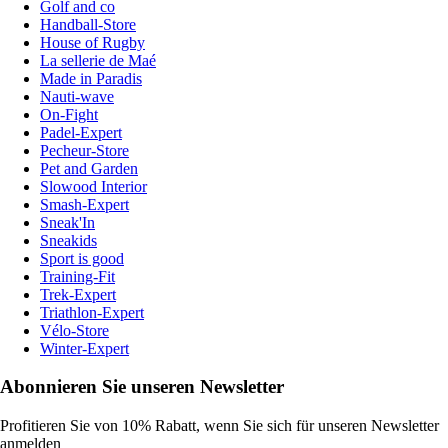
Golf and co
Handball-Store
House of Rugby
La sellerie de Maé
Made in Paradis
Nauti-wave
On-Fight
Padel-Expert
Pecheur-Store
Pet and Garden
Slowood Interior
Smash-Expert
Sneak'In
Sneakids
Sport is good
Training-Fit
Trek-Expert
Triathlon-Expert
Vélo-Store
Winter-Expert
Abonnieren Sie unseren Newsletter
Profitieren Sie von 10% Rabatt, wenn Sie sich für unseren Newsletter
anmelden