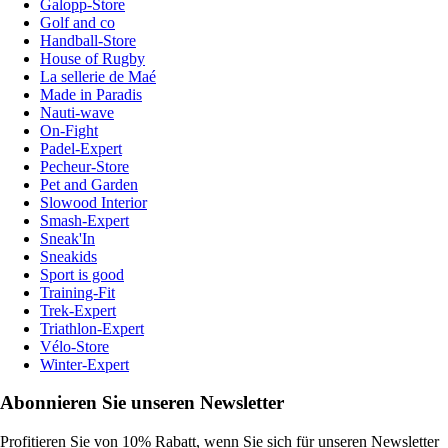
Galopp-Store
Golf and co
Handball-Store
House of Rugby
La sellerie de Maé
Made in Paradis
Nauti-wave
On-Fight
Padel-Expert
Pecheur-Store
Pet and Garden
Slowood Interior
Smash-Expert
Sneak'In
Sneakids
Sport is good
Training-Fit
Trek-Expert
Triathlon-Expert
Vélo-Store
Winter-Expert
Abonnieren Sie unseren Newsletter
Profitieren Sie von 10% Rabatt, wenn Sie sich für unseren Newsletter