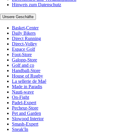
Hinweis zum Datenschutz
Unsere Geschäfte
Basket-Center
Daily Bikers
Direct Running
Direct-Volley
Espace Golf
Foot-Store
Galopp-Store
Golf and co
Handball-Store
House of Rugby
La sellerie de Maé
Made in Paradis
Nauti-wave
On-Fight
Padel-Expert
Pecheur-Store
Pet and Garden
Slowood Interior
Smash-Expert
Sneak'In