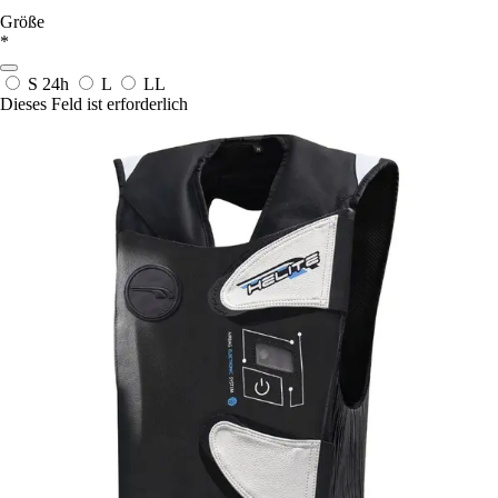
Größe
*
S
24h
L
LL
Dieses Feld ist erforderlich