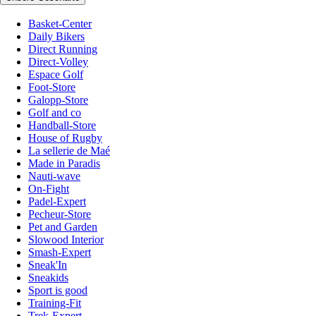
Basket-Center
Daily Bikers
Direct Running
Direct-Volley
Espace Golf
Foot-Store
Galopp-Store
Golf and co
Handball-Store
House of Rugby
La sellerie de Maé
Made in Paradis
Nauti-wave
On-Fight
Padel-Expert
Pecheur-Store
Pet and Garden
Slowood Interior
Smash-Expert
Sneak'In
Sneakids
Sport is good
Training-Fit
Trek-Expert