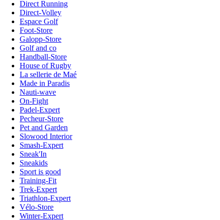
Direct Running
Direct-Volley
Espace Golf
Foot-Store
Galopp-Store
Golf and co
Handball-Store
House of Rugby
La sellerie de Maé
Made in Paradis
Nauti-wave
On-Fight
Padel-Expert
Pecheur-Store
Pet and Garden
Slowood Interior
Smash-Expert
Sneak'In
Sneakids
Sport is good
Training-Fit
Trek-Expert
Triathlon-Expert
Vélo-Store
Winter-Expert