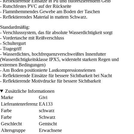
- Reflektierende Einsätze in Pu und fluoreszierendem Gelb
- Rutschfestes PVC auf der Rückseite
- Flammhemmendes Gewebe am Boden der Taschen
- Reflektierendes Material in mattem Schwarz.
Standardmäßig:
- Verschlusssystem, das für absolute Wasserdichtigkeit sorgt
- Vordertasche mit Reißverschluss
- Schultergurt
- Tragegriff
- Wasserdichtes, hochfrequenzverschweißtes Innenfutter
(Wasserdichtigkeitsklasse IPX5, widersteht starkem Regen und
extremen Bedingungen)
- Am Boden positionierte Lastkompressionsriemen
- Reflektierende Einsätze für bessere Sichtbarkeit bei Nacht
- Reflektierende Motivdrucke für bessere Sichtbarkeit
Zusätzliche Informationen
Marke
Givi
Lieferantenreferenz
EA133
Farbe
schwarz
Farbe
Schwarz
Geschlecht
Gemischt
Altersgruppe
Erwachsene