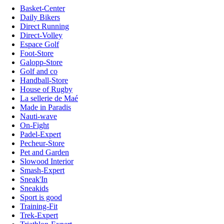
Basket-Center
Daily Bikers
Direct Running
Direct-Volley
Espace Golf
Foot-Store
Galopp-Store
Golf and co
Handball-Store
House of Rugby
La sellerie de Maé
Made in Paradis
Nauti-wave
On-Fight
Padel-Expert
Pecheur-Store
Pet and Garden
Slowood Interior
Smash-Expert
Sneak'In
Sneakids
Sport is good
Training-Fit
Trek-Expert