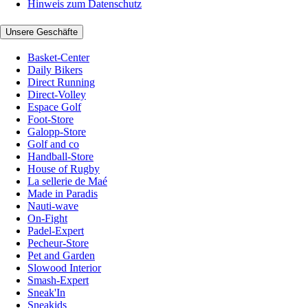
Hinweis zum Datenschutz
Unsere Geschäfte
Basket-Center
Daily Bikers
Direct Running
Direct-Volley
Espace Golf
Foot-Store
Galopp-Store
Golf and co
Handball-Store
House of Rugby
La sellerie de Maé
Made in Paradis
Nauti-wave
On-Fight
Padel-Expert
Pecheur-Store
Pet and Garden
Slowood Interior
Smash-Expert
Sneak'In
Sneakids