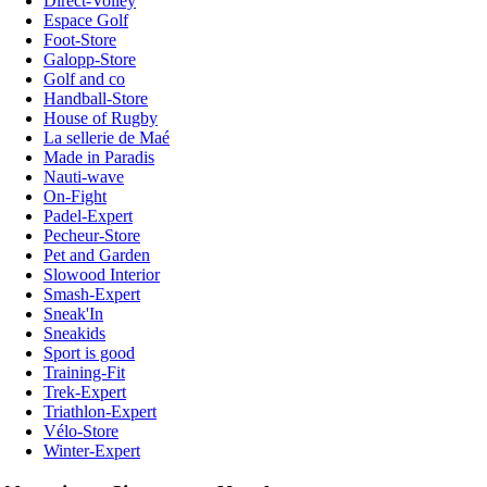
Direct-Volley
Espace Golf
Foot-Store
Galopp-Store
Golf and co
Handball-Store
House of Rugby
La sellerie de Maé
Made in Paradis
Nauti-wave
On-Fight
Padel-Expert
Pecheur-Store
Pet and Garden
Slowood Interior
Smash-Expert
Sneak'In
Sneakids
Sport is good
Training-Fit
Trek-Expert
Triathlon-Expert
Vélo-Store
Winter-Expert