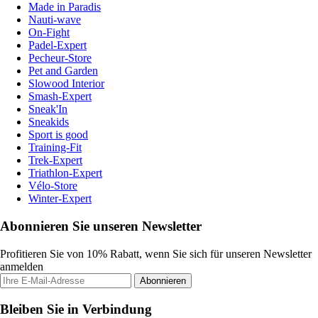
Made in Paradis
Nauti-wave
On-Fight
Padel-Expert
Pecheur-Store
Pet and Garden
Slowood Interior
Smash-Expert
Sneak'In
Sneakids
Sport is good
Training-Fit
Trek-Expert
Triathlon-Expert
Vélo-Store
Winter-Expert
Abonnieren Sie unseren Newsletter
Profitieren Sie von 10% Rabatt, wenn Sie sich für unseren Newsletter
anmelden
Abonnieren
Bleiben Sie in Verbindung