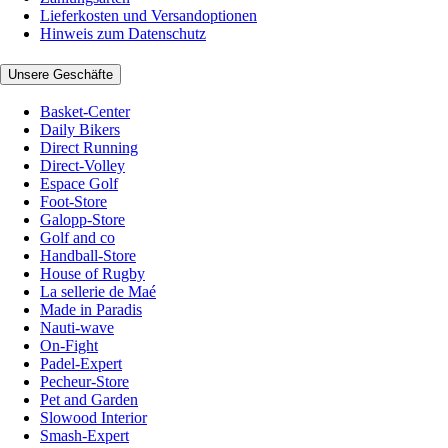
Lieferkosten und Versandoptionen
Hinweis zum Datenschutz
Unsere Geschäfte
Basket-Center
Daily Bikers
Direct Running
Direct-Volley
Espace Golf
Foot-Store
Galopp-Store
Golf and co
Handball-Store
House of Rugby
La sellerie de Maé
Made in Paradis
Nauti-wave
On-Fight
Padel-Expert
Pecheur-Store
Pet and Garden
Slowood Interior
Smash-Expert