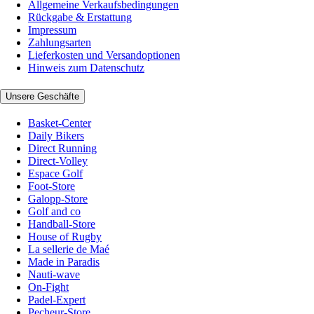
Allgemeine Verkaufsbedingungen
Rückgabe & Erstattung
Impressum
Zahlungsarten
Lieferkosten und Versandoptionen
Hinweis zum Datenschutz
Unsere Geschäfte
Basket-Center
Daily Bikers
Direct Running
Direct-Volley
Espace Golf
Foot-Store
Galopp-Store
Golf and co
Handball-Store
House of Rugby
La sellerie de Maé
Made in Paradis
Nauti-wave
On-Fight
Padel-Expert
Pecheur-Store