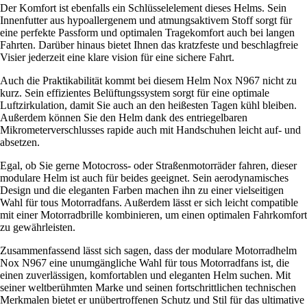
Der Komfort ist ebenfalls ein Schlüsselelement dieses Helms. Sein
Innenfutter aus hypoallergenem und atmungsaktivem Stoff sorgt für
eine perfekte Passform und optimalen Tragekomfort auch bei langen
Fahrten. Darüber hinaus bietet Ihnen das kratzfeste und beschlagfreie
Visier jederzeit eine klare vision für eine sichere Fahrt.
Auch die Praktikabilität kommt bei diesem Helm Nox N967 nicht zu
kurz. Sein effizientes Belüftungssystem sorgt für eine optimale
Luftzirkulation, damit Sie auch an den heißesten Tagen kühl bleiben.
Außerdem können Sie den Helm dank des entriegelbaren
Mikrometerverschlusses rapide auch mit Handschuhen leicht auf- und
absetzen.
Egal, ob Sie gerne Motocross- oder Straßenmotorräder fahren, dieser
modulare Helm ist auch für beides geeignet. Sein aerodynamisches
Design und die eleganten Farben machen ihn zu einer vielseitigen
Wahl für tous Motorradfans. Außerdem lässt er sich leicht compatible
mit einer Motorradbrille kombinieren, um einen optimalen Fahrkomfort
zu gewährleisten.
Zusammenfassend lässt sich sagen, dass der modulare Motorradhelm
Nox N967 eine unumgängliche Wahl für tous Motorradfans ist, die
einen zuverlässigen, komfortablen und eleganten Helm suchen. Mit
seiner weltberühmten Marke und seinen fortschrittlichen technischen
Merkmalen bietet er unübertroffenen Schutz und Stil für das ultimative