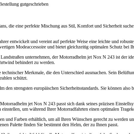
Bestellung gutgeschrieben
ans, die eine perfekte Mischung aus Stil, Komfort und Sicherheit such
rer entwickelt und vereint auf perfekte Weise eine leichte und robus
wertigen Modeaccessoire und bietet gleichzeitig optimalen Schutz bei I
f Landstraßen unternehmen, der Motorradhelm jet Nox N 243 ist der ide
rtwind behindert zu werden.
 technischer Merkmale, die den Unterschied ausmachen. Sein Belüftung
rahlen schützt.
 Helm den strengsten europäischen Sicherheitsstandards. Sie können also 
r Motorradhelm jet Nox N 243 passt sich dank seines präzisen Einstells
instellen, um während Ihrer Motorradfahrten einen optimalen Trageko
en und Farben erhältlich, um all Ihren Wünschen gerecht zu werden und
nen Palette finden Sie bestimmt den Helm, der zu Ihnen passt.