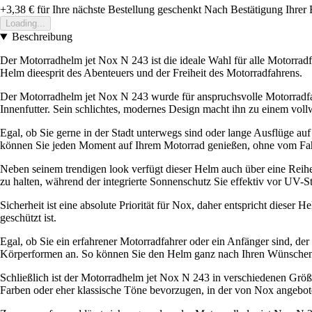
+3,38 €
für Ihre nächste Bestellung geschenkt
Nach Bestätigung Ihrer 
Loading...
Beschreibung
Der Motorradhelm jet Nox N 243 ist die ideale Wahl für alle Motorradf
Helm dieesprit des Abenteuers und der Freiheit des Motorradfahrens.
Der Motorradhelm jet Nox N 243 wurde für anspruchsvolle Motorradfah
Innenfutter. Sein schlichtes, modernes Design macht ihn zu einem voll
Egal, ob Sie gerne in der Stadt unterwegs sind oder lange Ausflüge au
können Sie jeden Moment auf Ihrem Motorrad genießen, ohne vom Fah
Neben seinem trendigen look verfügt dieser Helm auch über eine Reihe
zu halten, während der integrierte Sonnenschutz Sie effektiv vor UV-St
Sicherheit ist eine absolute Priorität für Nox, daher entspricht dieser
geschützt ist.
Egal, ob Sie ein erfahrener Motorradfahrer oder ein Anfänger sind, de
Körperformen an. So können Sie den Helm ganz nach Ihren Wünschen e
Schließlich ist der Motorradhelm jet Nox N 243 in verschiedenen Größ
Farben oder eher klassische Töne bevorzugen, in der von Nox angebote