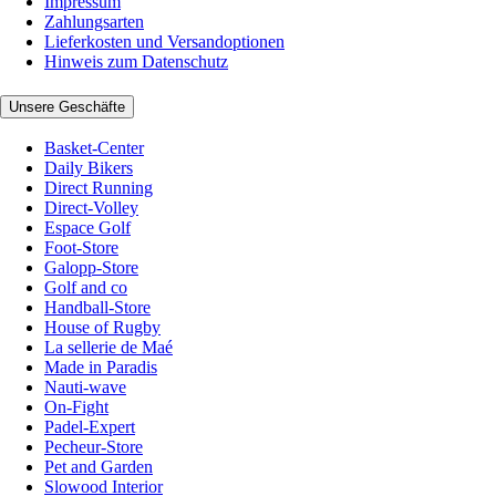
Impressum
Zahlungsarten
Lieferkosten und Versandoptionen
Hinweis zum Datenschutz
Unsere Geschäfte
Basket-Center
Daily Bikers
Direct Running
Direct-Volley
Espace Golf
Foot-Store
Galopp-Store
Golf and co
Handball-Store
House of Rugby
La sellerie de Maé
Made in Paradis
Nauti-wave
On-Fight
Padel-Expert
Pecheur-Store
Pet and Garden
Slowood Interior