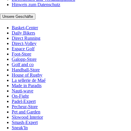
Hinweis zum Datenschutz
Unsere Geschäfte
Basket-Center
Daily Bikers
Direct Running
Direct-Volley
Espace Golf
Foot-Store
Galopp-Store
Golf and co
Handball-Store
House of Rugby
La sellerie de Maé
Made in Paradis
Nauti-wave
On-Fight
Padel-Expert
Pecheur-Store
Pet and Garden
Slowood Interior
Smash-Expert
Sneak'In