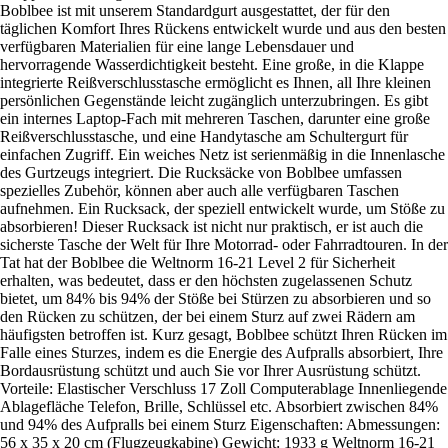
Boblbee ist mit unserem Standardgurt ausgestattet, der für den
täglichen Komfort Ihres Rückens entwickelt wurde und aus den besten
verfügbaren Materialien für eine lange Lebensdauer und
hervorragende Wasserdichtigkeit besteht. Eine große, in die Klappe
integrierte Reißverschlusstasche ermöglicht es Ihnen, all Ihre kleinen
persönlichen Gegenstände leicht zugänglich unterzubringen. Es gibt
ein internes Laptop-Fach mit mehreren Taschen, darunter eine große
Reißverschlusstasche, und eine Handytasche am Schultergurt für
einfachen Zugriff. Ein weiches Netz ist serienmäßig in die Innenlasche
des Gurtzeugs integriert. Die Rucksäcke von Boblbee umfassen
spezielles Zubehör, können aber auch alle verfügbaren Taschen
aufnehmen. Ein Rucksack, der speziell entwickelt wurde, um Stöße zu
absorbieren! Dieser Rucksack ist nicht nur praktisch, er ist auch die
sicherste Tasche der Welt für Ihre Motorrad- oder Fahrradtouren. In der
Tat hat der Boblbee die Weltnorm 16-21 Level 2 für Sicherheit
erhalten, was bedeutet, dass er den höchsten zugelassenen Schutz
bietet, um 84% bis 94% der Stöße bei Stürzen zu absorbieren und so
den Rücken zu schützen, der bei einem Sturz auf zwei Rädern am
häufigsten betroffen ist. Kurz gesagt, Boblbee schützt Ihren Rücken im
Falle eines Sturzes, indem es die Energie des Aufpralls absorbiert, Ihre
Bordausrüstung schützt und auch Sie vor Ihrer Ausrüstung schützt.
Vorteile: Elastischer Verschluss 17 Zoll Computerablage Innenliegende
Ablagefläche Telefon, Brille, Schlüssel etc. Absorbiert zwischen 84%
und 94% des Aufpralls bei einem Sturz Eigenschaften: Abmessungen:
56 x 35 x 20 cm (Flugzeugkabine) Gewicht: 1933 g Weltnorm 16-21