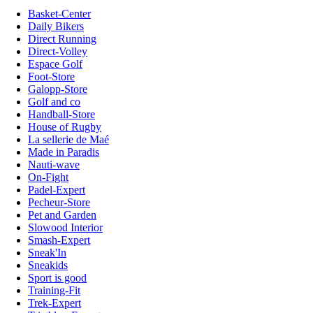
Basket-Center
Daily Bikers
Direct Running
Direct-Volley
Espace Golf
Foot-Store
Galopp-Store
Golf and co
Handball-Store
House of Rugby
La sellerie de Maé
Made in Paradis
Nauti-wave
On-Fight
Padel-Expert
Pecheur-Store
Pet and Garden
Slowood Interior
Smash-Expert
Sneak'In
Sneakids
Sport is good
Training-Fit
Trek-Expert