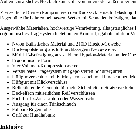
Auf ein zusätzliches Netzfach kannst du von innen oder außen über ein
Vier seitliche Riemen komprimieren den Rucksack je nach Belastung. Du
Regenhülle für Fahrten bei nassem Wetter mit Schnallen befestigen, da
Ausgewählte Materialien, hochwertige Verarbeitung, alltagstaugliche
ergonomisches Tragesystem bietet hohen Komfort, egal ob auf dem Mo
Nylon Ballistisches Material und 210D Ripstop-Gewebe.
Rückenpolsterung aus luftdurchlässigem Netzgewebe.
MOLLE-Befestigung aus stabilem Hypalon-Material an der Ober
Ergonomische Form
Vier Volumen-Kompressionsriemen
Verstellbares Tragesystem mit gepolsterten Schultergurten
Hüftgurtverschluss mit Klicksystem - auch mit Handschuhen leic
Hüftgurt mit Klickverschluss
Reflektierende Elemente für mehr Sicherheit im Straßenverkehr
Deckelfach mit seitlichen Reißverschlüssen
Fach für 15-Zoll-Laptop oder Wassertasche
Ausgang für einen Trinkschlauch
Faltbare Regenhülle
Griff zur Handhabung
Inklusive