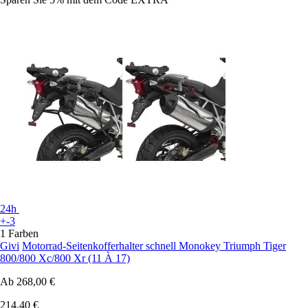
24h
+-3
1 Farben
Givi
Motorrad-Seitenkofferhalter schnell Monokey Triumph Tiger
800/800 Xc/800 Xr (11 À 17)
Ab
268,00 €
214,40 €