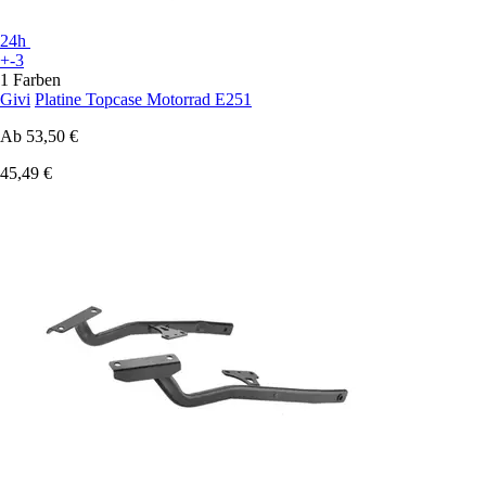
24h
+-3
1 Farben
Givi
Platine Topcase Motorrad E251
Ab
53,50 €
45,49 €