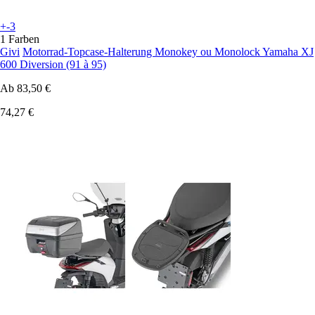
+-3
1 Farben
Givi
Motorrad-Topcase-Halterung Monokey ou Monolock Yamaha XJ
600 Diversion (91 à 95)
Ab
83,50 €
74,27 €