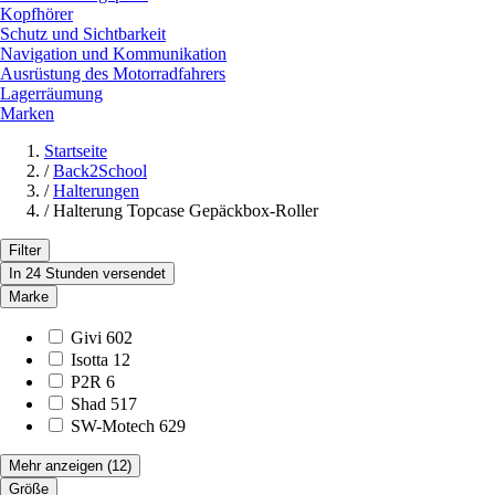
Kopfhörer
Schutz und Sichtbarkeit
Navigation und Kommunikation
Ausrüstung des Motorradfahrers
Lagerräumung
Marken
Startseite
/
Back2School
/
Halterungen
/
Halterung Topcase Gepäckbox-Roller
Filter
In 24 Stunden versendet
Marke
Givi
602
Isotta
12
P2R
6
Shad
517
SW-Motech
629
Mehr anzeigen
(12)
Größe