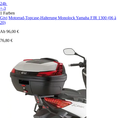
24h
+-3
1 Farben
Givi
Motorrad-Topcase-Halterung Monolock Yamaha FJR 1300 (06 à
20)
Ab
96,00 €
76,80 €