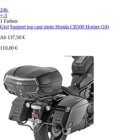
24h
+-3
1 Farben
Givi
Support top case moto Honda CB500 Hornet (24)
Ab
137,50 €
110,00 €