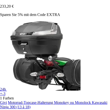
233,20 €
Sparen Sie 5%
mit dem Code
EXTRA
24h
+-3
1 Farben
Givi
Motorrad-Topcase-Halterung Monokey ou Monolock Kawasaki
Ninja 300 (13 à 18)