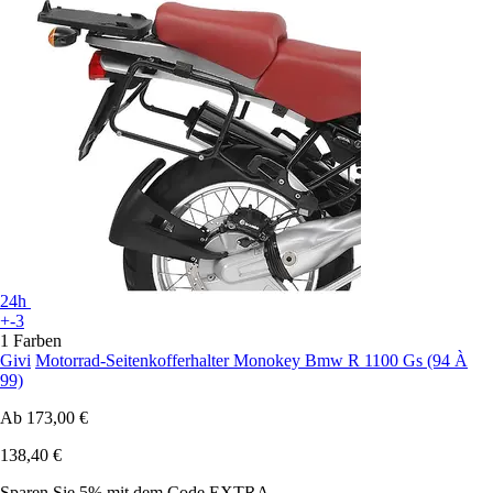
24h
+-3
1 Farben
Givi
Motorrad-Seitenkofferhalter Monokey Bmw R 1100 Gs (94 À
99)
Ab
173,00 €
138,40 €
Sparen Sie 5%
mit dem Code
EXTRA