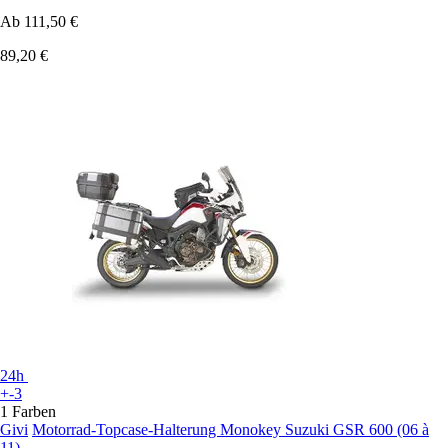
Ab
111,50 €
89,20 €
24h
+-3
1 Farben
Givi
Motorrad-Topcase-Halterung Monokey Suzuki GSR 600 (06 à
11)