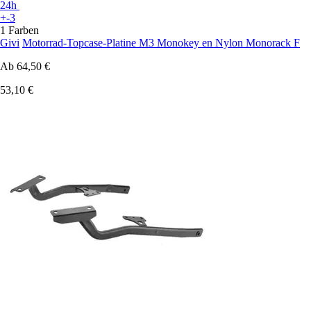
24h
+-3
1 Farben
Givi
Motorrad-Topcase-Platine M3 Monokey en Nylon Monorack F
Ab
64,50 €
53,10 €