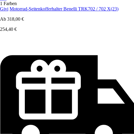
1 Farben
Givi
Motorrad-Seitenkofferhalter Benelli TRK702 / 702 X(23)
Ab
318,00 €
254,40 €