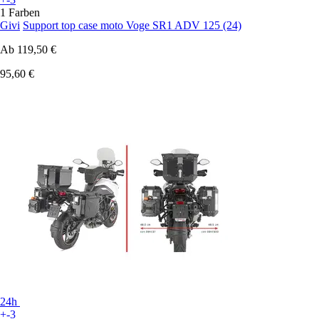
1 Farben
Givi
Support top case moto Voge SR1 ADV 125 (24)
Ab
119,50 €
95,60 €
24h
+-3