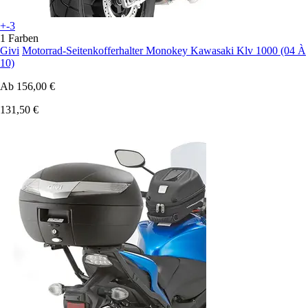
+-3
1 Farben
Givi
Motorrad-Seitenkofferhalter Monokey Kawasaki Klv 1000 (04 À
10)
Ab
156,00 €
131,50 €