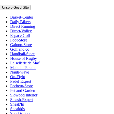
Unsere Geschäfte
Basket-Center
Daily Bikers
Direct Running
Direct-Volley
Espace Golf
Foot-Store
Galopp-Store
Golf and co
Handball-Store
House of Rugby
La sellerie de Maé
Made in Paradis
Nauti-wave
On-Fight
Padel-Expert
Pecheur-Store
Pet and Garden
Slowood Interior
Smash-Expert
Sneak'In
Sneakids
Sport is good