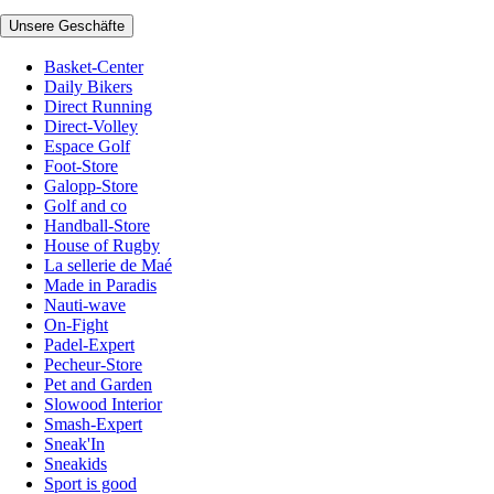
Unsere Geschäfte
Basket-Center
Daily Bikers
Direct Running
Direct-Volley
Espace Golf
Foot-Store
Galopp-Store
Golf and co
Handball-Store
House of Rugby
La sellerie de Maé
Made in Paradis
Nauti-wave
On-Fight
Padel-Expert
Pecheur-Store
Pet and Garden
Slowood Interior
Smash-Expert
Sneak'In
Sneakids
Sport is good